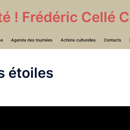
té ! Frédéric Cellé
pe
Agenda des tournées
Actions culturelles
Contacts
s étoiles