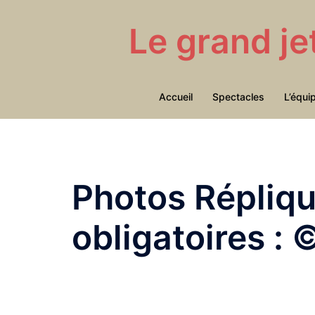
Aller
au
Le grand je
contenu
Accueil
Spectacles
L’équi
Photos Répliq
obligatoires : 