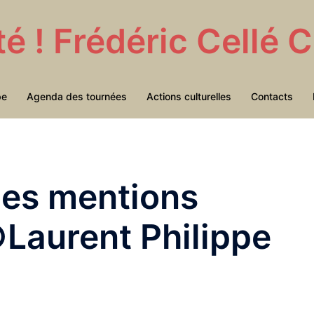
té ! Frédéric Cellé
pe
Agenda des tournées
Actions culturelles
Contacts
ues mentions
©Laurent Philippe