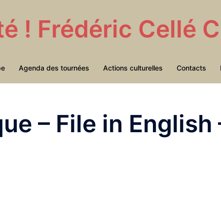
té ! Frédéric Cellé
pe
Agenda des tournées
Actions culturelles
Contacts
ue – File in English 