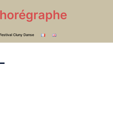
 Chorégraphe
Festival Cluny Danse
–