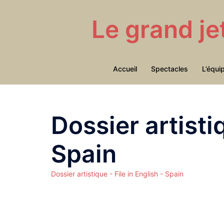
Aller
au
Le grand je
contenu
Accueil
Spectacles
L’équi
Dossier artistiq
Spain
Dossier artistique - File in English - Spain