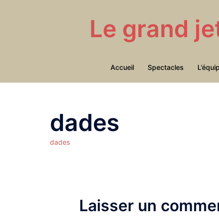
Aller
au
Le grand je
contenu
Accueil
Spectacles
L’équi
dades
dades
Laisser un commen