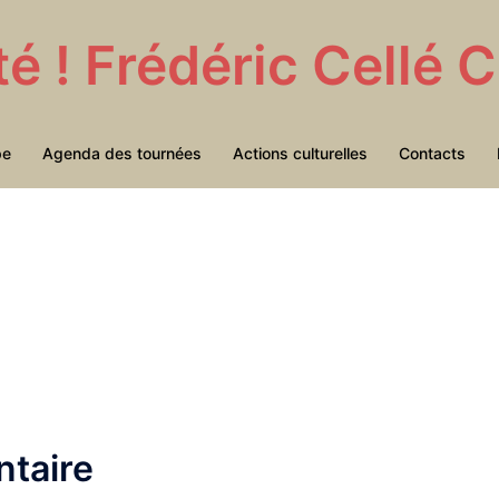
té ! Frédéric Cellé
pe
Agenda des tournées
Actions culturelles
Contacts
taire