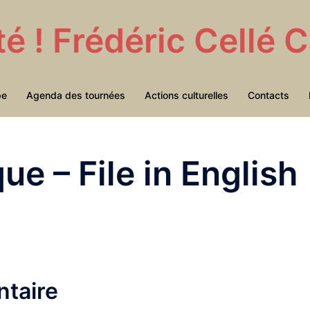
té ! Frédéric Cellé
pe
Agenda des tournées
Actions culturelles
Contacts
ue – File in English
taire