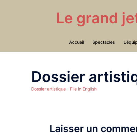
Aller
au
Le grand je
contenu
Accueil
Spectacles
L’équi
Dossier artistiq
Dossier artistique - File in English
Laisser un commen