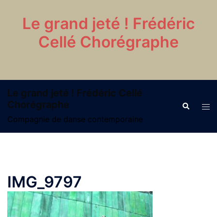
Aller
au
Le grand jeté ! Frédéric
contenu
Cellé Chorégraphe
Le grand jeté ! Frédéric Cellé
Chorégraphe
Recherche
Ouvr
le
Compagnie de danse contemporaine
men
IMG_9797